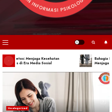
Primary
Menu
ital Detox: Menjaga Kesehatan
Bahagia Bersa
kologis di Era Media Sosial
Menjaga Cinta
Psikologi Produktivitas: Cara Mengelola
Waktu dan Energi Secara Mental
5
Psikologi Positif: Membangun Mental
yang Tangguh dan Optimis
Uncategorized
6