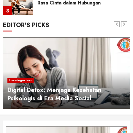
Rasa Cinta dalam Hubungan
3
EDITOR'S PICKS
Bahagia Bersama Tak Harus Sama:
Menjaga Cinta dalam Perbedaan
4
Psikologi Produktivitas: Cara Mengelola
Waktu dan Energi Secara Mental
Uncategorized
5
Digital Detox: Menjaga Kesehatan
Psikologis di Era Media Sosial
Psikologi Positif: Membangun Mental
yang Tangguh dan Optimis
6