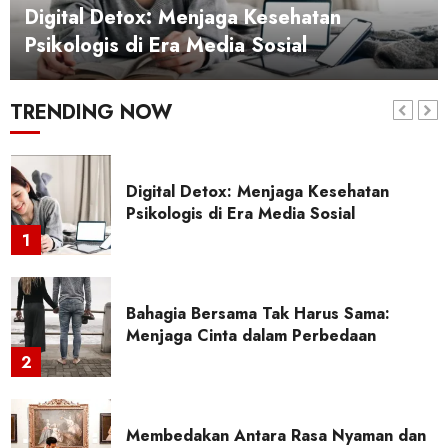
Digital Detox: Menjaga Kesehatan
Psikologis di Era Media Sosial
Hubungan Toksik: Cara Mengenali dan
Mengatasinya Secara Psikologis
TRENDING NOW
7
Digital Detox: Menjaga Kesehatan
Psikologis di Era Media Sosial
1
Bahagia Bersama Tak Harus Sama:
Menjaga Cinta dalam Perbedaan
2
Membedakan Antara Rasa Nyaman dan