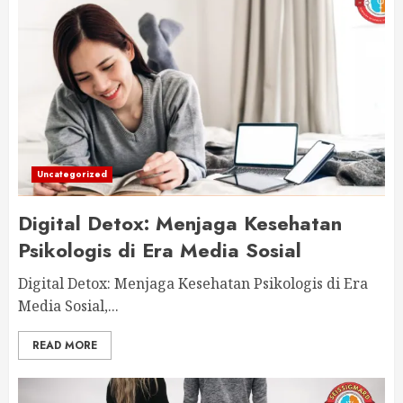
Hubungan Toksik: Cara Mengenali dan
Mengatasinya Secara Psikologis
7
Digital Detox: Menjaga Kesehatan
Psikologis di Era Media Sosial
Uncategorized
1
Digital Detox: Menjaga Kesehatan
Bahagia Bersama Tak Harus Sama:
Psikologis di Era Media Sosial
Menjaga Cinta dalam Perbedaan
Digital Detox: Menjaga Kesehatan Psikologis di Era
2
Media Sosial,...
READ MORE
Membedakan Antara Rasa Nyaman dan
Rasa Cinta dalam Hubungan
3