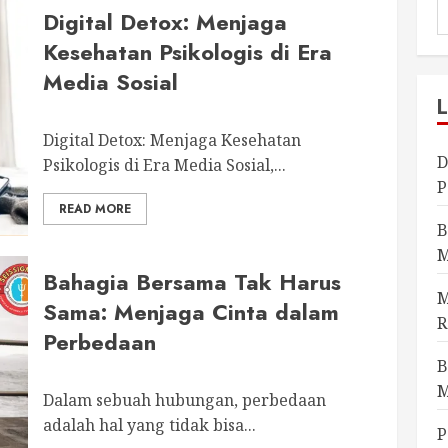
Digital Detox: Menjaga
Kesehatan Psikologis di Era
Media Sosial
Digital Detox: Menjaga Kesehatan
D
Psikologis di Era Media Sosial,...
P
READ MORE
B
M
Bahagia Bersama Tak Harus
M
Sama: Menjaga Cinta dalam
R
Perbedaan
B
M
Dalam ­sebuah ­hubungan, perbedaan
adalah ­hal yang tidak ­bisa...
P