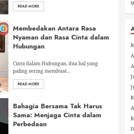
W
READ MORE
Membedakan Antara Rasa
Nyaman dan Rasa Cinta dalam
Hubungan
M
A
Cinta dalam Hubungan, dua hal yang
A
paling sering membuat...
J
READ MORE
J
M
Bahagia Bersama Tak Harus
A
Sama: Menjaga Cinta dalam
M
Perbedaan
F