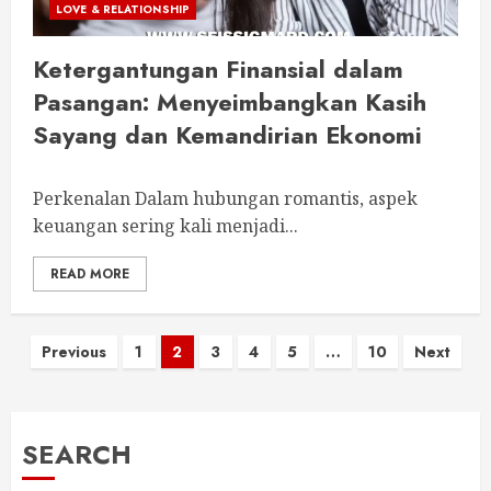
LOVE & RELATIONSHIP
Ketergantungan Finansial dalam
Pasangan: Menyeimbangkan Kasih
Sayang dan Kemandirian Ekonomi
Perkenalan Dalam hubungan romantis, aspek
keuangan sering kali menjadi...
READ MORE
Posts
Previous
1
2
3
4
5
…
10
Next
pagination
SEARCH