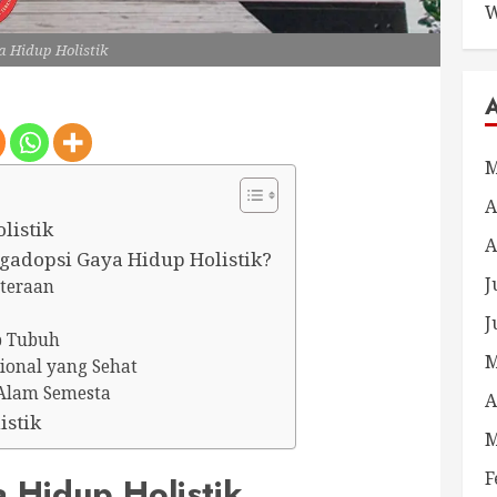
W
a Hidup Holistik
M
A
listik
A
adopsi Gaya Hidup Holistik?
J
teraan
J
p Tubuh
M
ional yang Sehat
Alam Semesta
A
istik
M
F
 Hidup Holistik