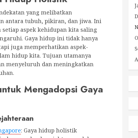
J
endekatan yang melibatkan
D
antara tubuh, pikiran, dan jiwa. Ini
N
setiap aspek kehidupan kita saling
garuhi. Gaya hidup ini tidak hanya
O
tetapi juga memperhatikan aspek-
S
dalam hidup kita. Tujuan utamanya
A
aan menyeluruh dan meningkatkan
ruhan.
untuk Mengadopsi Gaya
jahteraan
ingapore
: Gaya hidup holistik