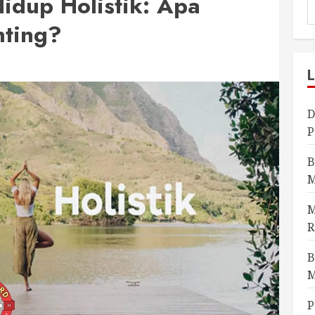
idup Holistik: Apa
ting?
D
P
B
M
M
R
B
M
P