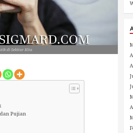
W
M
tik di Sekitar Kita
A
A
J
J
M
k
A
dan Pujian
M
F