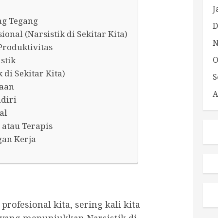
J
ng Tegang
D
nal (Narsistik di Sekitar Kita)
N
Produktivitas
stik
O
 di Sekitar Kita)
S
saan
A
ndiri
al
 atau Terapis
an Kerja
rofesional kita, sering kali kita
 yang menunjukkan Narsistik di