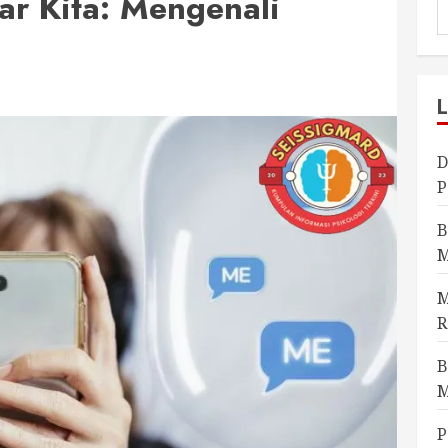
tar Kita: Mengenali
D
P
B
M
M
R
B
M
P