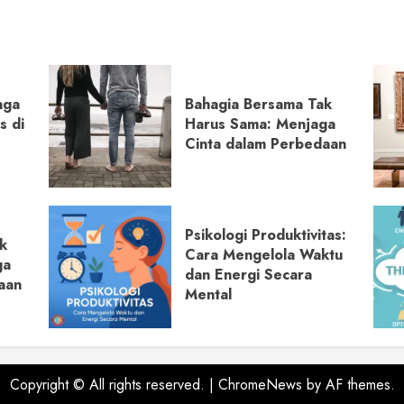
aga
Bahagia Bersama Tak
s di
Harus Sama: Menjaga
Cinta dalam Perbedaan
Psikologi Produktivitas:
k
Cara Mengelola Waktu
ga
dan Energi Secara
aan
Mental
Copyright © All rights reserved.
|
ChromeNews
by AF themes.