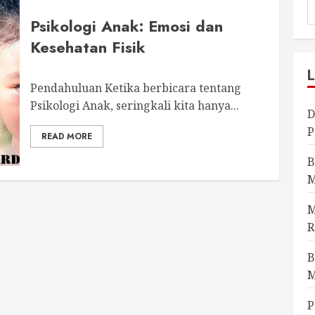
Psikologi Anak: Emosi dan
Kesehatan Fisik
Pendahuluan Ketika berbicara tentang
Psikologi Anak, seringkali kita hanya...
D
P
READ MORE
B
M
M
R
B
M
P