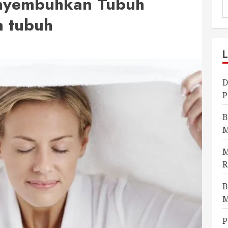
enyembuhkan Tubuh
 tubuh
D
P
B
M
M
R
B
M
P