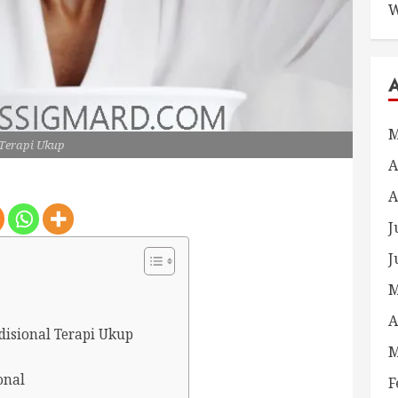
W
M
Terapi Ukup
A
A
J
J
M
A
disional Terapi Ukup
M
onal
F