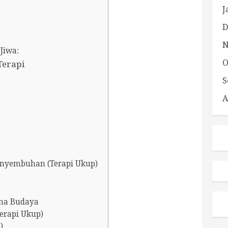
J
D
N
Jiwa:
O
Terapi
S
A
enyembuhan (Terapi Ukup)
na Budaya
erapi Ukup)
)