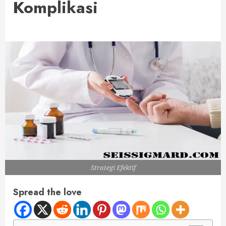
Komplikasi
Strategi Efektif
Spread the love