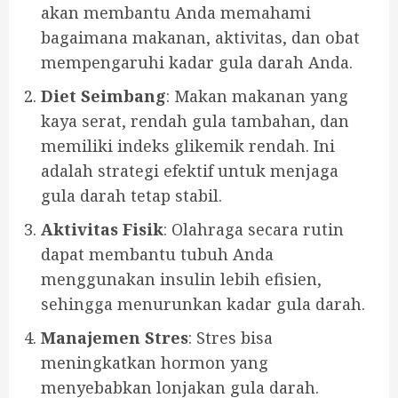
akan membantu Anda memahami
bagaimana makanan, aktivitas, dan obat
mempengaruhi kadar gula darah Anda.
Diet Seimbang
: Makan makanan yang
kaya serat, rendah gula tambahan, dan
memiliki indeks glikemik rendah. Ini
adalah strategi efektif untuk menjaga
gula darah tetap stabil.
Aktivitas Fisik
: Olahraga secara rutin
dapat membantu tubuh Anda
menggunakan insulin lebih efisien,
sehingga menurunkan kadar gula darah.
Manajemen Stres
: Stres bisa
meningkatkan hormon yang
menyebabkan lonjakan gula darah.