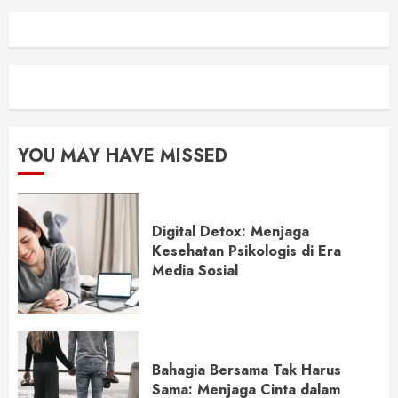
YOU MAY HAVE MISSED
Digital Detox: Menjaga
Kesehatan Psikologis di Era
Media Sosial
Bahagia Bersama Tak Harus
Sama: Menjaga Cinta dalam