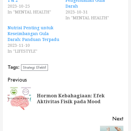
1 & 2
Pengendalian Gula
2023-10-25
Darah
In "MENTAL HEALTH"
2023-10-31
In "MENTAL HEALTH"
Nutrisi Penting untuk
Keseimbangan Gula
Darah: Panduan Terpadu
2023-11-10
In "LIFESTYLE"
Tags:
Strategi Efektif
Continue
Previous
Reading
Hormon Kebahagiaan: Efek
Pre
Aktivitas Fisik pada Mood
pos
Next