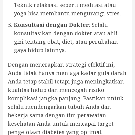
Teknik relaksasi seperti meditasi atau
yoga bisa membantu mengurangi stres.
Konsultasi dengan Dokter
: Selalu
konsultasikan dengan dokter atau ahli
gizi tentang obat, diet, atau perubahan
gaya hidup lainnya.
Dengan menerapkan strategi efektif ini,
Anda tidak hanya menjaga kadar gula darah
Anda tetap stabil tetapi juga meningkatkan
kualitas hidup dan mencegah risiko
komplikasi jangka panjang. Pastikan untuk
selalu mendengarkan tubuh Anda dan
bekerja sama dengan tim perawatan
kesehatan Anda untuk mencapai target
pengelolaan diabetes yang optimal.