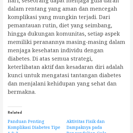
hari, seseorang dapat menjaga gula darah
dalam rentang yang aman dan mencegah
komplikasi yang mungkin terjadi. Dari
pemantauan rutin, diet yang seimbang,
hingga dukungan komunitas, setiap aspek
memiliki peranannya masing-masing dalam
menjaga kesehatan individu dengan
diabetes. Di atas semua strategi,
keterlibatan aktif dan kesadaran diri adalah
kunci untuk mengatasi tantangan diabetes
dan menjalani kehidupan yang sehat dan
bermakna.
Related
Panduan Penting
Aktivitas Fisik dan
Komplikasi Diabetes Tipe
Dampaknya pada