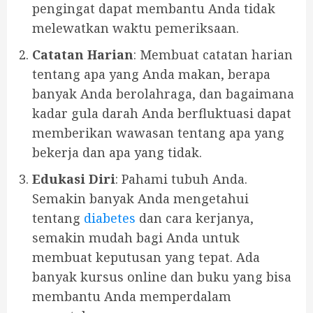
pengingat dapat membantu Anda tidak
melewatkan waktu pemeriksaan.
Catatan Harian
: Membuat catatan harian
tentang apa yang Anda makan, berapa
banyak Anda berolahraga, dan bagaimana
kadar gula darah Anda berfluktuasi dapat
memberikan wawasan tentang apa yang
bekerja dan apa yang tidak.
Edukasi Diri
: Pahami tubuh Anda.
Semakin banyak Anda mengetahui
tentang
diabetes
dan cara kerjanya,
semakin mudah bagi Anda untuk
membuat keputusan yang tepat. Ada
banyak kursus online dan buku yang bisa
membantu Anda memperdalam