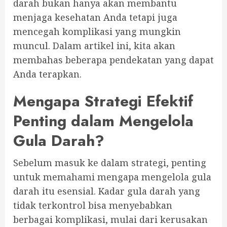
darah bukan hanya akan membantu
menjaga kesehatan Anda tetapi juga
mencegah komplikasi yang mungkin
muncul. Dalam artikel ini, kita akan
membahas beberapa pendekatan yang dapat
Anda terapkan.
Mengapa Strategi Efektif
Penting dalam Mengelola
Gula Darah?
Sebelum masuk ke dalam strategi, penting
untuk memahami mengapa mengelola gula
darah itu esensial. Kadar gula darah yang
tidak terkontrol bisa menyebabkan
berbagai komplikasi, mulai dari kerusakan