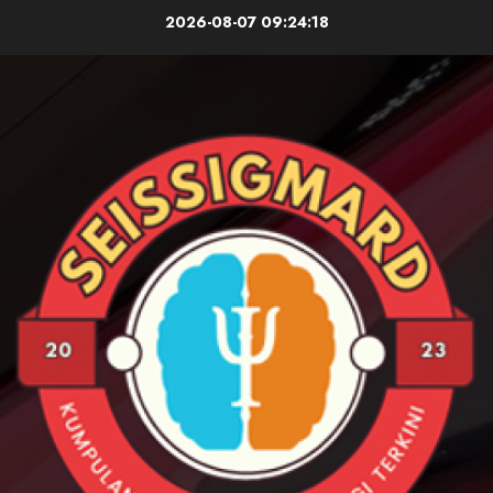
Skip
2026-08-07
09:24:19
to
content