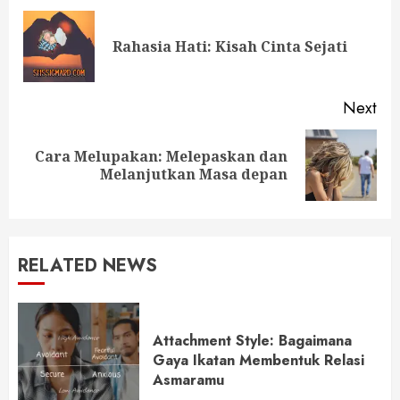
Reading
Pre
Rahasia Hati: Kisah Cinta Sejati
pos
Next
Cara Melupakan: Melepaskan dan
Next
Melanjutkan Masa depan
post:
RELATED NEWS
Attachment Style: Bagaimana
Gaya Ikatan Membentuk Relasi
Asmaramu